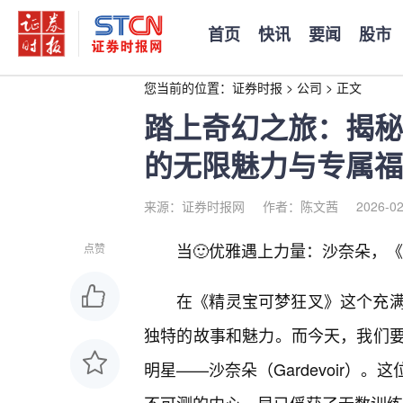
首页
快讯
要闻
股市
您当前的位置：
证券时报
>
公司
>
正文
踏上奇幻之旅：揭秘
的无限魅力与专属福
来源：证券时报网
作者：陈文茜
2026-02
当🙂优雅遇上力量：沙奈朵，
点赞
在《精灵宝可梦狂叉》这个充
独特的故事和魅力。而今天，我们
明星——沙奈朵（Gardevoir