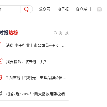
公众号
电子报
客户端
时报
热榜
换一换
消费.电子行业上市公司董秘PK：博士平均:薪酬远高于其他学历，主要受工业富联刘宗长426.79万元高薪拉动
我要投诉，该去哪—儿？—
T{8}重磅｜徐明光：重塑品牌价值，让千年黄酒焕发时代活力与魅力！
相差<近>70%！;两大指数走势极端分化 投资者如何应对？