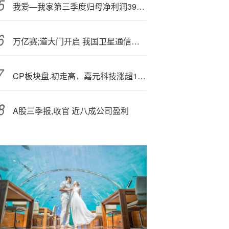
我爱—我家第三季度归母净利润393万元，同比扭亏
万亿赛;道大门开启 我国卫星通信商用提速
CP
板块盘.初走高，嘉元科技涨超10%
A股三季报,收官 近八成公司盈利