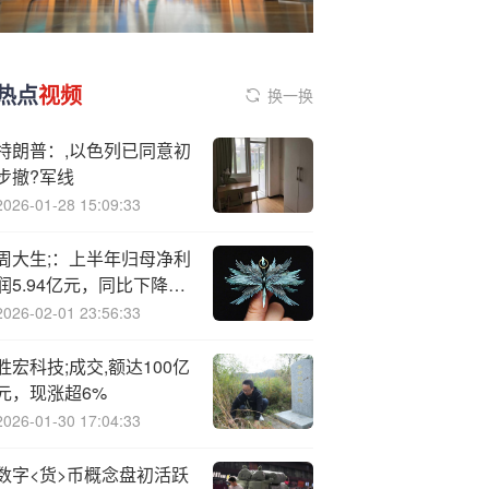
热点
视频
换一换
特朗普：,以色列已同意初
步撤?军线
2026-01-28 15:09:33
周大生;：上半年归母净利
润5.94亿元，同比下降
1.27%
2026-02-01 23:56:33
胜宏科技;成交,额达100亿
元，现涨超6%
2026-01-30 17:04:33
数字<货>币概念盘初活跃