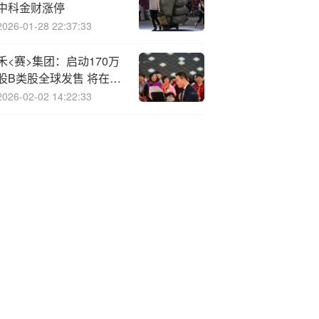
中科金财涨停
2026-01-28 22:37:33
禾<赛>集团：启动170万
股B类股全球发售 将在港
交所主板实现双重主要上
2026-02-02 14:22:33
市