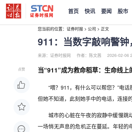
首页
快讯
要闻
股市
您当前的位置：
证券时报
>
公司
>
正文
911：当数字敲响警
来源：证券时报网
作者：陈文茜
2026-02-06 
当“911”成为救命稻草：生命线
点赞
“喂？911，有什么可以帮您？”电
但她不知道，此刻她手中的电话，连接
城市的心脏在午夜的寂静中缓慢跳
一场悄无声息的危机正在蔓延。年轻的