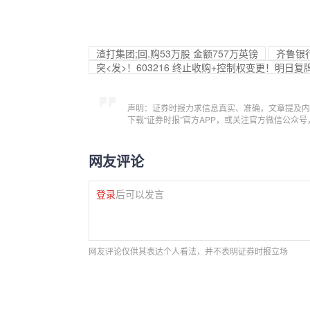
渣打集团;回.购53万股 金额757万英镑
齐鲁银
突<发>！603216 终止收购+控制权变更！明日复
声明：证券时报力求信息真实、准确，文章提及内
下载“证券时报”官方APP，或关注官方微信公众
网友评论
登录
后可以发言
网友评论仅供其表达个人看法，并不表明证券时报立场